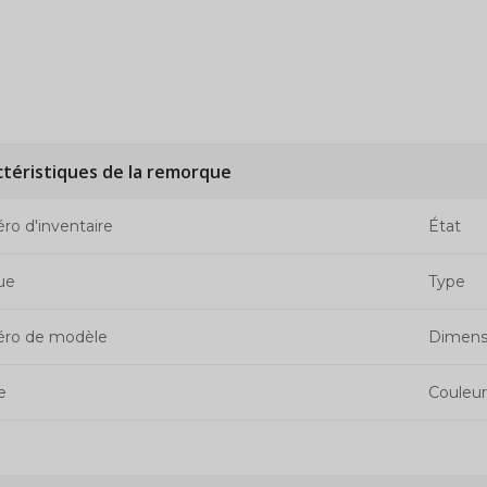
ctéristiques de la remorque
o d'inventaire
État
ue
Type
ro de modèle
Dimens
e
Couleur