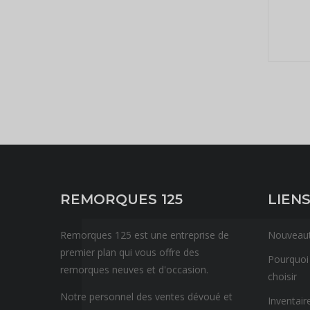
REMORQUES 125
LIENS
Remorques 125 est une entreprise de
Nouveau
premier plan qui vous offre des
Pourquoi
remorques neuves et d'occasion.
choisir
Notre personnel des ventes dévoué et
Inventair