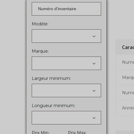
Modèle:
Cara
Marque:
Numér
Marq
Largeur minimum:
Numé
Longueur minimum:
Anné
Prix Min:
Prix Max: