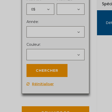
Spéc
0$
Année:
Dét
Couleur:
Réinitialiser