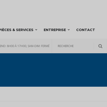
PIÈCES & SERVICES
ENTREPRISE
CONTACT
END: 8H00 À 17H00, SAM-DIM: FERMÉ