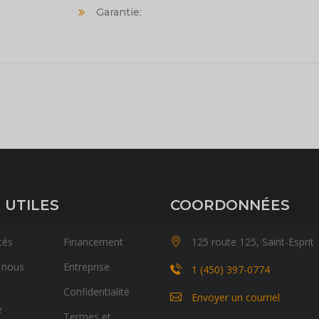
Garantie:
 UTILES
COORDONNÉES
tés
Financement
125 route 125, Saint-Esprit
 nous
Entreprise
1 (450) 397-0774
Confidentialité
Envoyer un courriel
e
Termes et