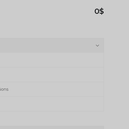
0$
ions