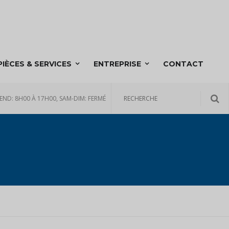
PIÈCES & SERVICES
ENTREPRISE
CONTACT
END: 8H00 À 17H00, SAM-DIM: FERMÉ