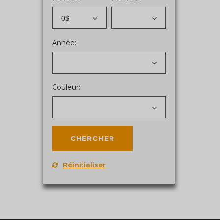
0$
Année:
Couleur:
Réinitialiser