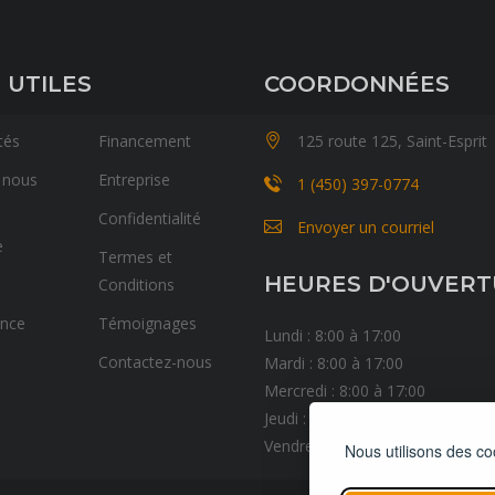
 UTILES
COORDONNÉES
tés
Financement
125 route 125, Saint-Esprit
 nous
Entreprise
1 (450) 397-0774
Confidentialité
Envoyer un courriel
e
Termes et
HEURES D'OUVER
Conditions
ance
Témoignages
Lundi : 8:00 à 17:00
Contactez-nous
Mardi : 8:00 à 17:00
Mercredi : 8:00 à 17:00
Jeudi : 8:00 à 17:00
Vendredi : 8:00 à 17:00
Nous utilisons des co