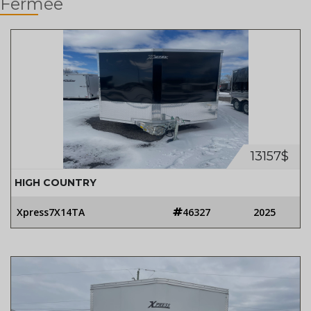
Fermée
13157$
HIGH COUNTRY
Xpress7X14TA
46327
2025