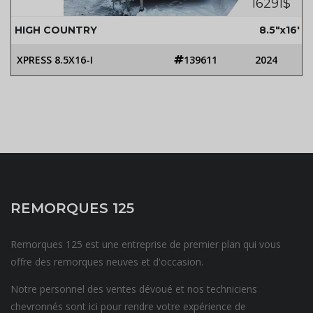
16291$
HIGH COUNTRY
8.5"x16'
XPRESS 8.5X16-I
139611
2024
REMORQUES 125
Remorques 125 est une entreprise de premier plan qui vous
offre des remorques neuves et d'occasion.
Notre personnel des ventes dévoué et nos techniciens
chevronnés sont ici pour rendre votre expérience de