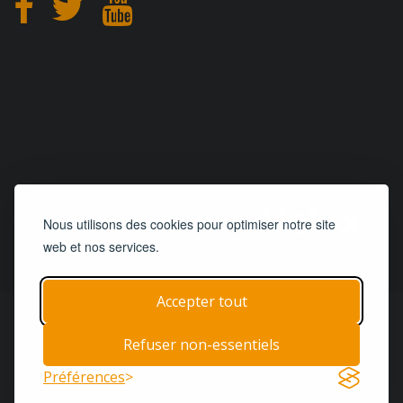
CONCEPTION
et
HÉBERGEMENT
Nous utilisons des cookies pour optimiser notre site
web et nos services.
Accepter tout
© 2019 - 2026
Remorques 125
| Tous droits réservés
Refuser non-essentiels
Accueil
Remorques
Pièces & Services
Préférences
Termes & Conditions
Contact