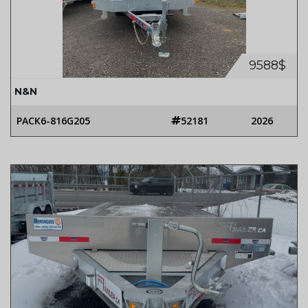
9588$
N&N
PACK6-816G205
52181
2026