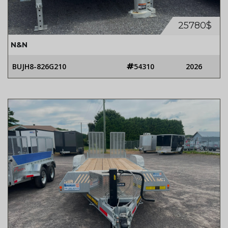
25780$
N&N
BUJH8-826G210
54310
2026