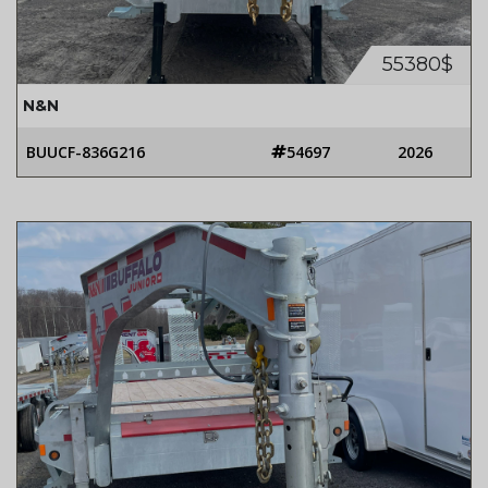
55380$
N&N
BUUCF-836G216
54697
2026