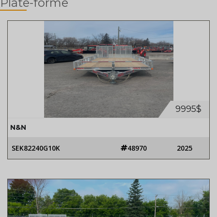
Plate-forme
9995$
N&N
SEK82240G10K
48970
2025