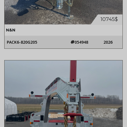
10745$
N&N
PACK6-820G205
054948
2026