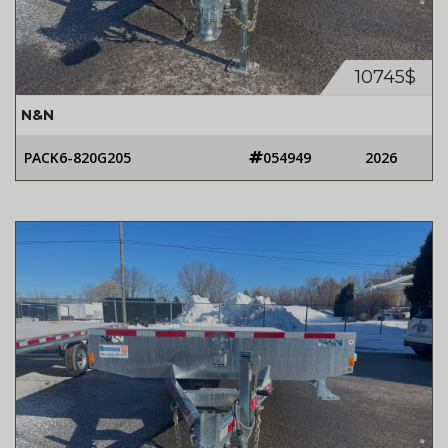
10745$
N&N
PACK6-820G205
054949
2026