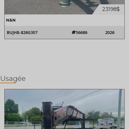
23198$
N&N
BUJH8-826G307
56686
2026
Usagée