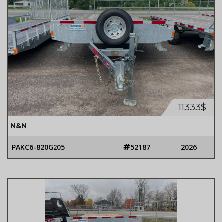
11333$
N&N
PAKC6-820G205
52187
2026