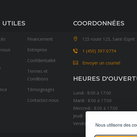
 UTILES
COORDONNÉES
tés
Financement
125 route 125, Saint-Esprit
 nous
Entreprise
1 (450) 397-0774
Confidentialité
Envoyer un courriel
e
Termes et
HEURES D'OUVER
Conditions
ance
Témoignages
Lundi : 8:00 à 17:00
Contactez-nous
Mardi : 8:00 à 17:00
Mercredi : 8:00 à 17:00
Jeudi : 8:00 à 17:00
Vendredi : 8:00 à 17:00
Nous utilisons des co