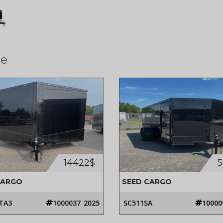
e
14422$
5
CARGO
SEED CARGO
TA3
1000037
2025
SC511SA
10000