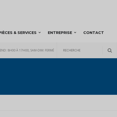
PIÈCES & SERVICES
ENTREPRISE
CONTACT
END: 8H00 À 17H00, SAM-DIM: FERMÉ