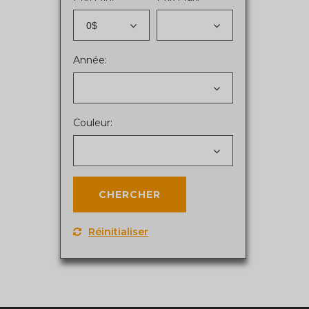
0$
Année:
Couleur:
Réinitialiser