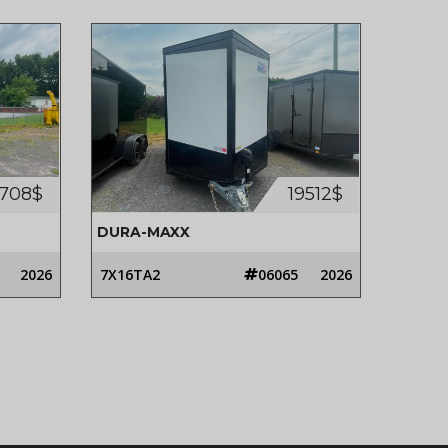
8708$
19512$
DURA-MAXX
2026
7X16TA2
06065
2026