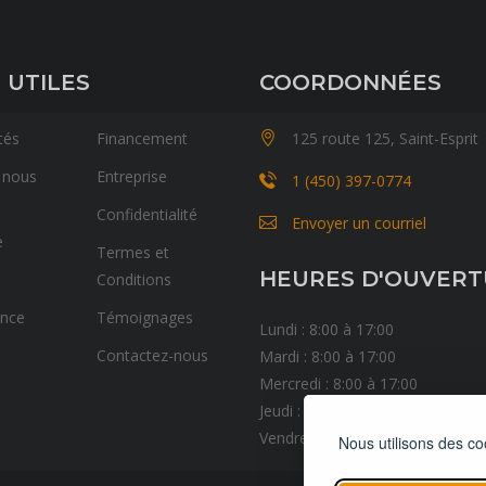
 UTILES
COORDONNÉES
tés
Financement
125 route 125, Saint-Esprit
 nous
Entreprise
1 (450) 397-0774
Confidentialité
Envoyer un courriel
e
Termes et
HEURES D'OUVER
Conditions
ance
Témoignages
Lundi : 8:00 à 17:00
Contactez-nous
Mardi : 8:00 à 17:00
Mercredi : 8:00 à 17:00
Jeudi : 8:00 à 17:00
Vendredi : 8:00 à 17:00
Nous utilisons des co