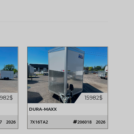
5982$
15982$
DURA-MAXX
7
2026
7X16TA2
206018
2026