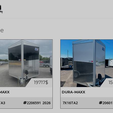
e
19717$
1
MAXX
DURA-MAXX
TA3
2206591
2026
7X16TA2
20601