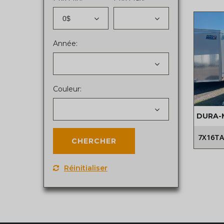
0$
Année:
Couleur:
DURA-
7X16TA
Réinitialiser