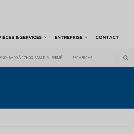
PIÈCES & SERVICES
ENTREPRISE
CONTACT
END: 8H00 À 17H00, SAM-DIM: FERMÉ