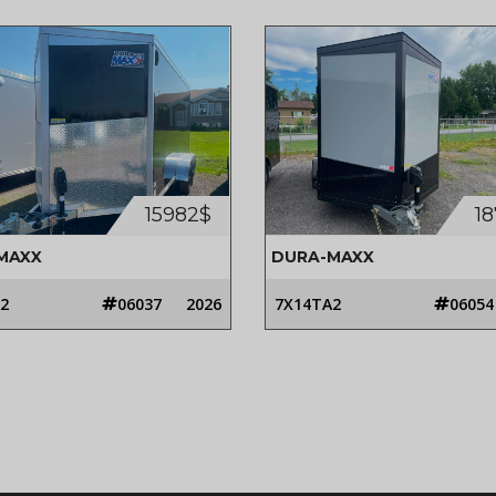
15982$
1
MAXX
DURA-MAXX
2
06037
2026
7X14TA2
06054