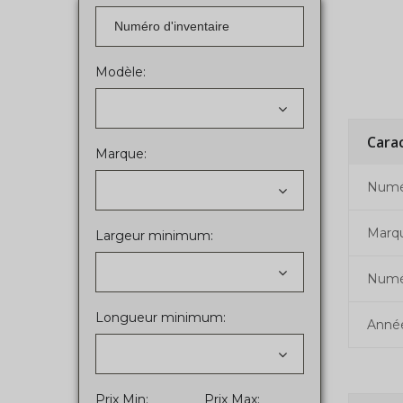
Modèle:
Cara
Marque:
Numér
Marq
Largeur minimum:
Numé
Longueur minimum:
Anné
Prix Min:
Prix Max: