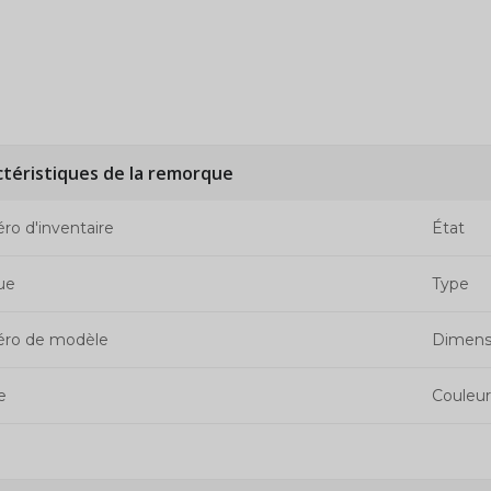
ctéristiques de la remorque
o d'inventaire
État
ue
Type
ro de modèle
Dimens
e
Couleur