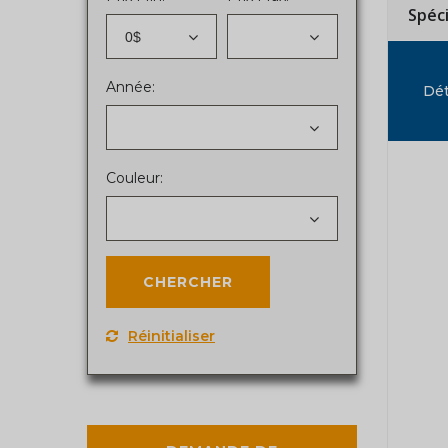
Spéc
0$
Année:
Dét
Couleur:
Réinitialiser