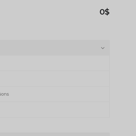
0$
ions