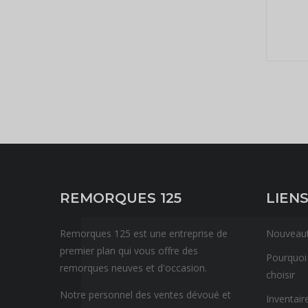
REMORQUES 125
LIENS
Remorques 125 est une entreprise de
Nouveau
premier plan qui vous offre des
Pourquoi
remorques neuves et d'occasion.
choisir
Notre personnel des ventes dévoué et
Inventair