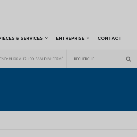
PIÈCES & SERVICES
ENTREPRISE
CONTACT
END: 8H00 À 17H00, SAM-DIM: FERMÉ