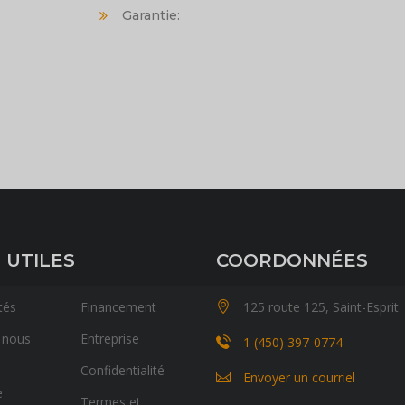
Garantie:
 UTILES
COORDONNÉES
tés
Financement
125 route 125, Saint-Esprit
 nous
Entreprise
1 (450) 397-0774
Confidentialité
Envoyer un courriel
e
Termes et