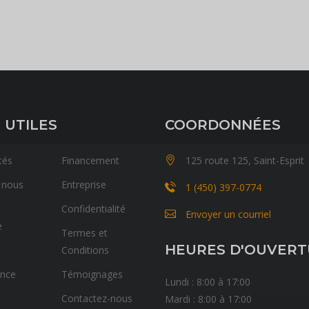
 UTILES
COORDONNÉES
tés
Financement
125 route 125, Saint-Esprit
 nous
Entreprise
1 (450) 397-0774
Confidentialité
Envoyer un courriel
e
Termes et
HEURES D'OUVER
Conditions
ance
Témoignages
Lundi : 8:00 à 17:00
Contactez-nous
Mardi : 8:00 à 17:00