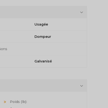
Usagée
Dompeur
ions
Galvanisé
Poids (lb):