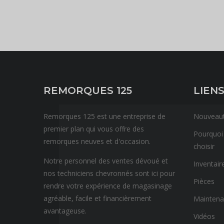
REMORQUES 125
LIENS
Remorques 125 est une entreprise de
Nouveau
premier plan qui vous offre des
Pourquoi
remorques neuves et d'occasion.
choisir
Notre personnel des ventes dévoué et
Inventair
nos techniciens chevronnés sont ici pour
Pièces
rendre votre expérience de magasinage
agréable, facile et financièrement
Mainten
avantageuse.
Vidéos