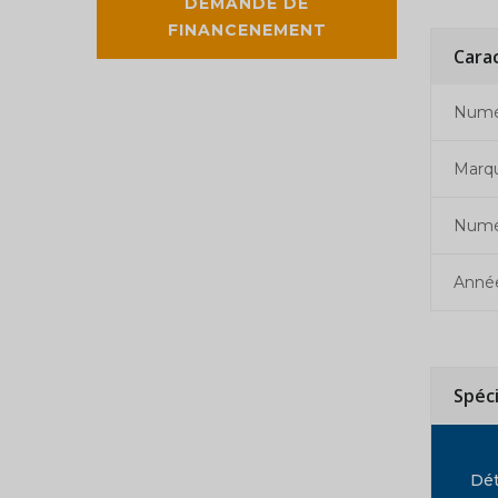
DEMANDE DE
FINANCENEMENT
Cara
Numér
Marq
Numé
Anné
Spéc
Dét