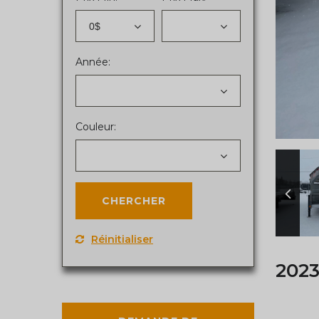
0$
Année:
Couleur:
Réinitialiser
202