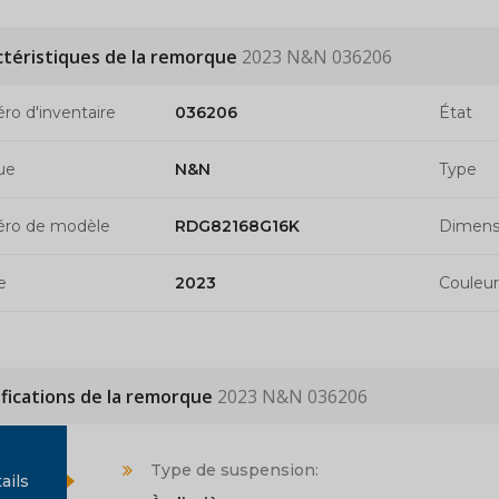
ctéristiques de la remorque
2023 N&N 036206
o d'inventaire
036206
État
ue
N&N
Type
ro de modèle
RDG82168G16K
Dimens
e
2023
Couleur
ifications de la remorque
2023 N&N 036206
Type de suspension:
ails