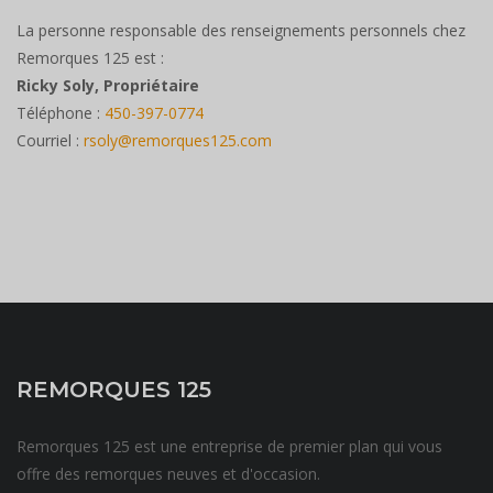
La personne responsable des renseignements personnels chez
Remorques 125 est :
Ricky Soly, Propriétaire
Téléphone :
450-397-0774
Courriel :
rsoly@remorques125.com
REMORQUES 125
Remorques 125 est une entreprise de premier plan qui vous
offre des remorques neuves et d'occasion.