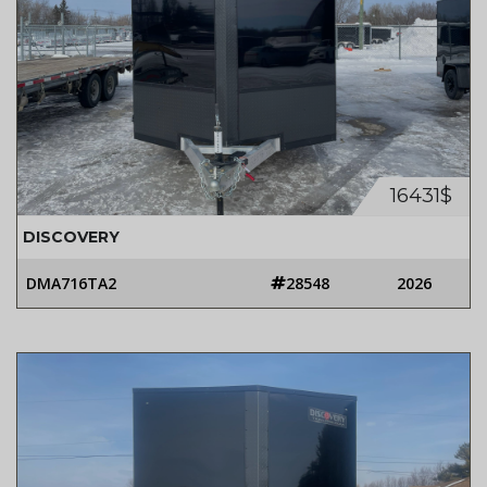
16431$
DISCOVERY
DMA716TA2
28548
2026