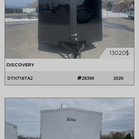
13020$
DISCOVERY
DTH716TA2
28306
2026