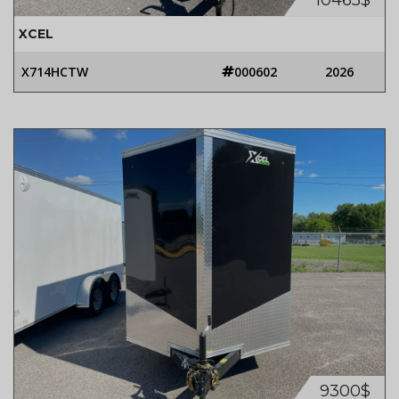
10465$
XCEL
X714HCTW
000602
2026
9300$