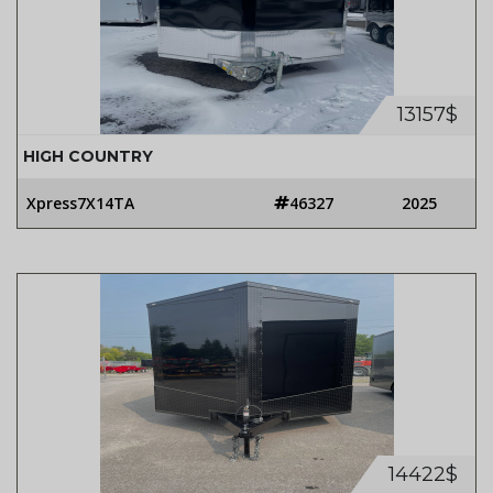
13157$
HIGH COUNTRY
Xpress7X14TA
46327
2025
14422$