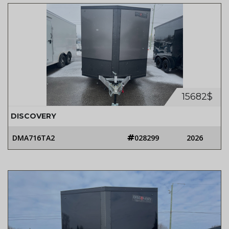
15682$
DISCOVERY
DMA716TA2
028299
2026