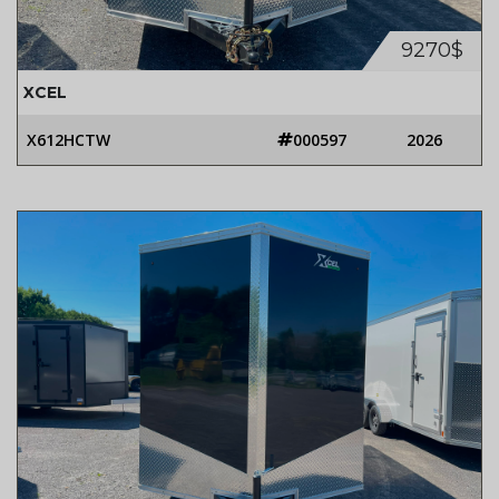
9270$
XCEL
X612HCTW
000597
2026