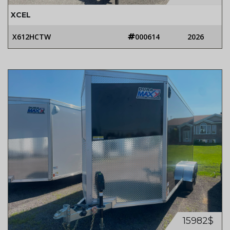
XCEL
X612HCTW
000614
2026
15982$