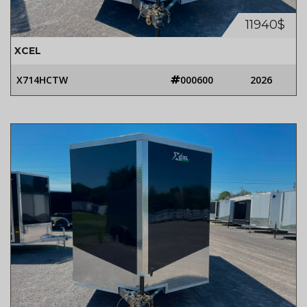
11940$
XCEL
X714HCTW
000600
2026