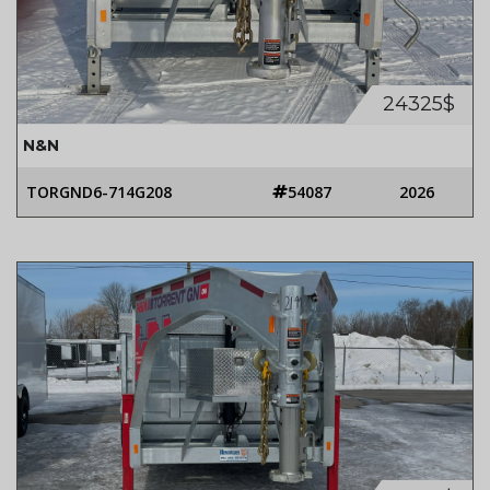
24325$
N&N
TORGND6-714G208
54087
2026