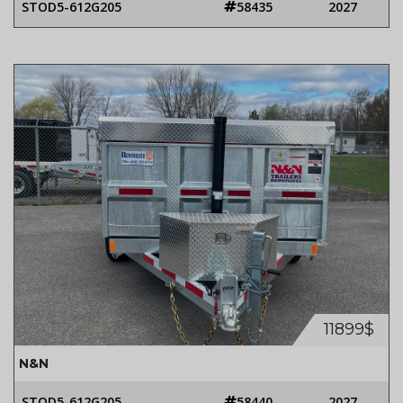
STOD5-612G205
58435
2027
11899$
N&N
STOD5-612G205
58440
2027