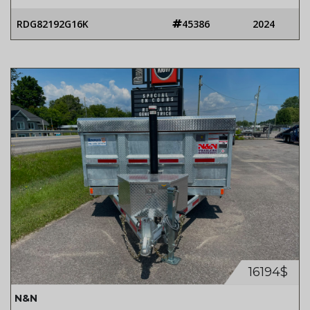
RDG82192G16K
45386
2024
16194$
N&N