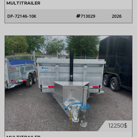
MULTITRAILER
DP-72146-10K
713029
2026
12250$