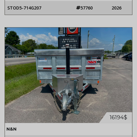
STOD5-714G207
57760
2026
16194$
N&N