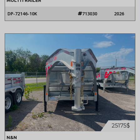
MULTITRAILER
DP-72146-10K
713030
2026
25175$
N&N