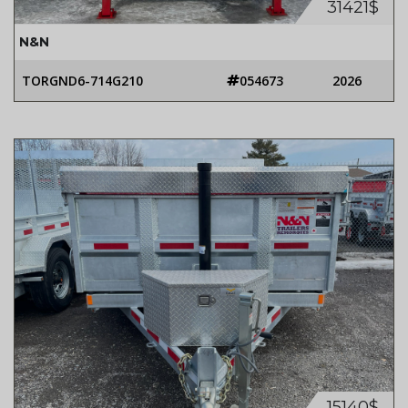
31421$
N&N
TORGND6-714G210
054673
2026
15140$