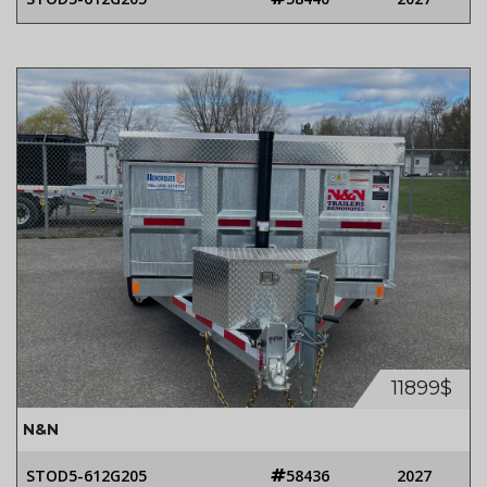
11899$
N&N
STOD5-612G205
58436
2027