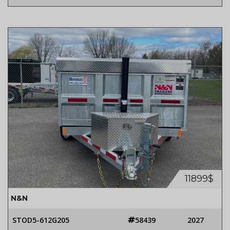
11899$
N&N
STOD5-612G205
58439
2027