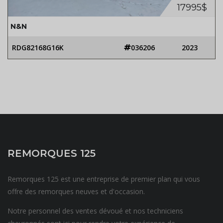
17995$
N&N
RDG82168G16K
036206
2023
REMORQUES 125
Remorques 125 est une entreprise de premier plan qui vous
offre des remorques neuves et d'occasion.
Notre personnel des ventes dévoué et nos techniciens