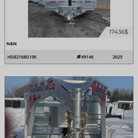
17436$
N&N
HD82168G15K
49146
2025