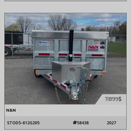
11899$
N&N
STOD5-612G205
58438
2027