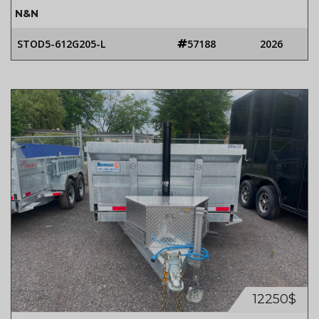
N&N
STOD5-612G205-L
57188
2026
12250$