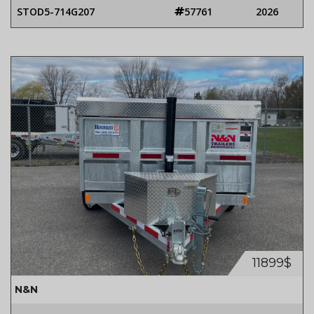
STOD5-714G207
57761
2026
11899$
N&N