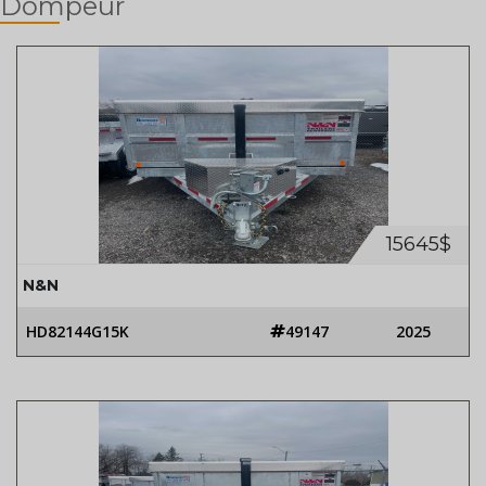
Dompeur
15645$
N&N
HD82144G15K
49147
2025