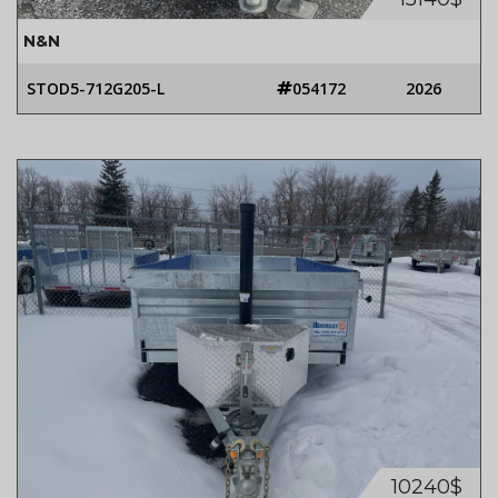
N&N
STOD5-712G205-L
054172
2026
10240$