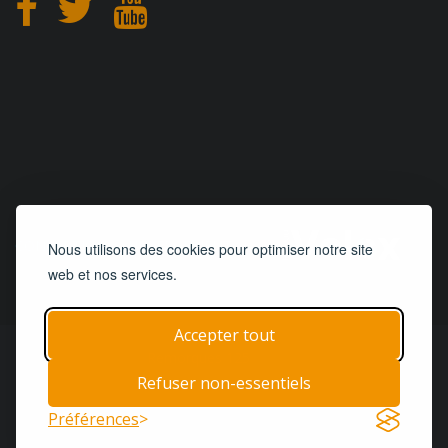
CONCEPTION
et
HÉBERGEMENT
Nous utilisons des cookies pour optimiser notre site
web et nos services.
Accepter tout
© 2019 - 2026
Remorques 125
| Tous droits réservés
Refuser non-essentiels
Accueil
Remorques
Pièces & Services
Préférences
Termes & Conditions
Contact