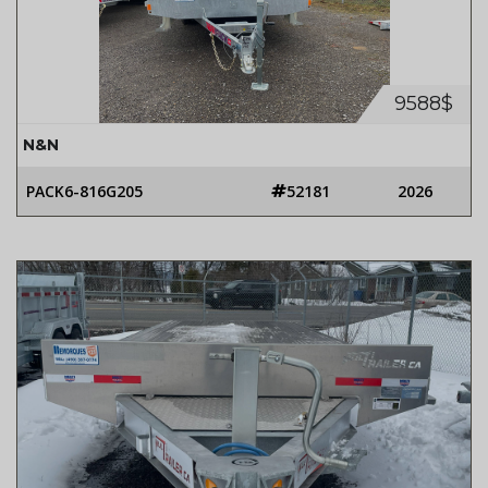
9588$
N&N
PACK6-816G205
52181
2026