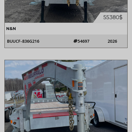
55380$
N&N
BUUCF-836G216
54697
2026