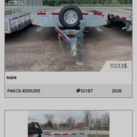
11333$
N&N
PAKC6-820G205
52187
2026