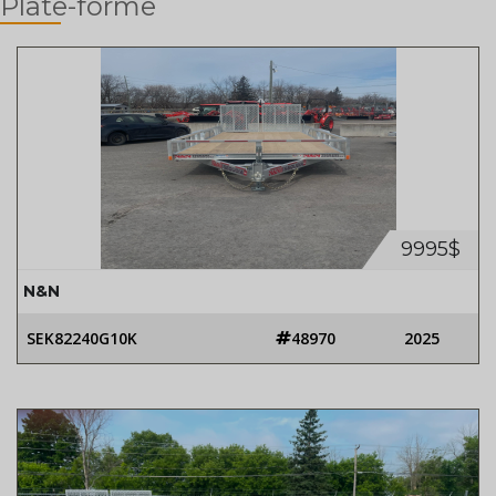
Plate-forme
9995$
N&N
SEK82240G10K
48970
2025