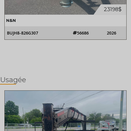
23198$
N&N
BUJH8-826G307
56686
2026
Usagée