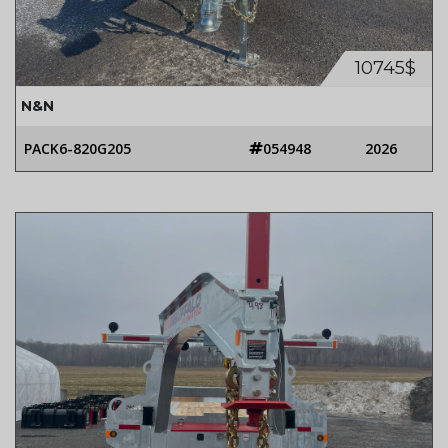
10745$
N&N
PACK6-820G205
054948
2026