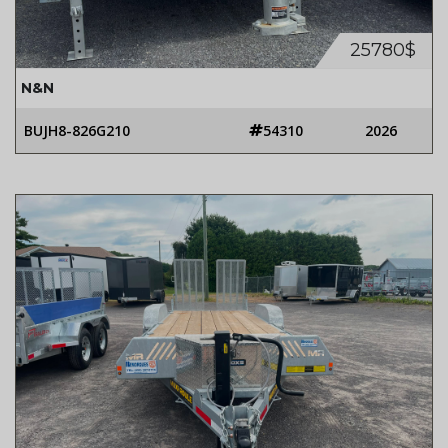
25780$
N&N
BUJH8-826G210
54310
2026