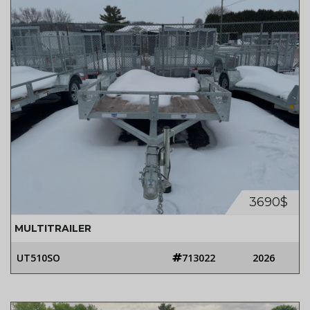
3690$
MULTITRAILER
UT510SO
713022
2026