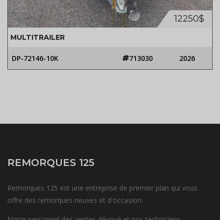
12250$
MULTITRAILER
DP-72146-10K
713030
2026
REMORQUES 125
Remorques 125 est une entreprise de premier plan qui vous
offre des remorques neuves et d'occasion.
Notre personnel des ventes dévoué et nos techniciens