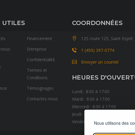
 UTILES
COORDONNÉES
tés
Financement
125 route 125, Saint-Esprit
 nous
Entreprise
1 (450) 397-0774
Confidentialité
Envoyer un courriel
e
Termes et
HEURES D'OUVER
Conditions
ance
Témoignages
Lundi : 8:00 à 17:00
Contactez-nous
Mardi : 8:00 à 17:00
Mercredi : 8:00 à 17:00
Jeudi : 8:00 à 17:00
Vendredi : 8:00 à 17:00
Nous utilisons des co