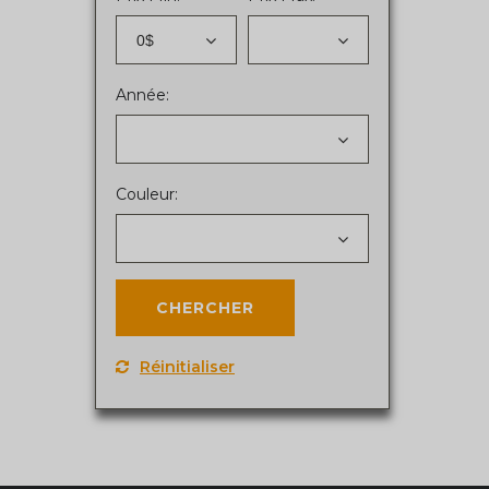
0$
Année:
Couleur:
Réinitialiser