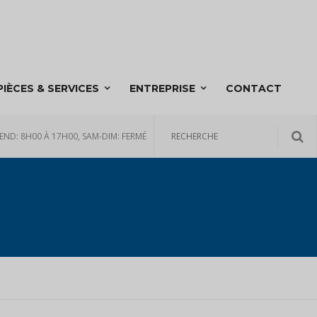
PIÈCES & SERVICES
ENTREPRISE
CONTACT
END: 8H00 À 17H00, SAM-DIM: FERMÉ