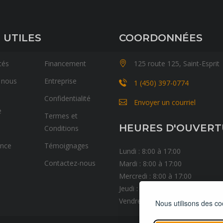
 UTILES
COORDONNÉES
tés
Financement
125 route 125, Saint-Esprit
 nous
Entreprise
1 (450) 397-0774
Confidentialité
Envoyer un courriel
e
Termes et
HEURES D'OUVER
Conditions
ance
Témoignages
Lundi : 8:00 à 17:00
Contactez-nous
Mardi : 8:00 à 17:00
Mercredi : 8:00 à 17:00
Jeudi : 8:00 à 17:00
Vendredi : 8:00 à 17:00
Nous utilisons des co