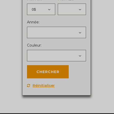
0$
Année:
Couleur:
Réinitialiser