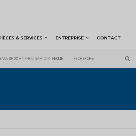
PIÈCES & SERVICES
ENTREPRISE
CONTACT
END: 8H00 À 17H00, SAM-DIM: FERMÉ