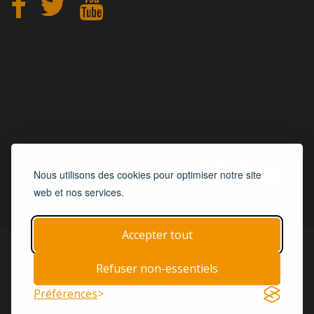
CONCEPTION
et
HÉBERGEMENT
Nous utilisons des cookies pour optimiser notre site
web et nos services.
Accepter tout
© 2019 - 2026
Remorques 125
| Tous droits réservés
Refuser non-essentiels
Accueil
Remorques
Pièces & Services
Préférences
Termes & Conditions
Contact